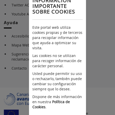
INFORMACIÓN
IMPORTANTE
Twitter ACIISI
SOBRE COOKIES
Youtube ACIISI
Ayuda
Este portal web utiliza
cookies propias y de terceros
Accesibilidad
para recopilar información
que ayuda a optimizar su
Mapa Web
visita.
Sugerencias y
Las cookies no se utilizan
reclamaciones
para recoger información de
carácter personal.
Contacto
Usted puede permitir su uso
o rechazarlo, también puede
cambiar su configuración
siempre que lo desee.
Dispone de más información
en nuestra
Política de
Cookies
.
Fondo Europeo de