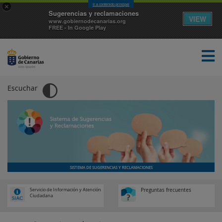
Ir a contenido principal
×
Sugerencias y reclamaciones
VIEW
www.gobiernodecanarias.org
FREE - In Google Play
Escuchar
INICIO
PREGUNTAS FRECUENTES
NORMATIVA
SISTEMA DE SUGERENCIAS Y RECLAMACIONES
Servicio de Información y Atención
Preguntas frecuentes
Ciudadana