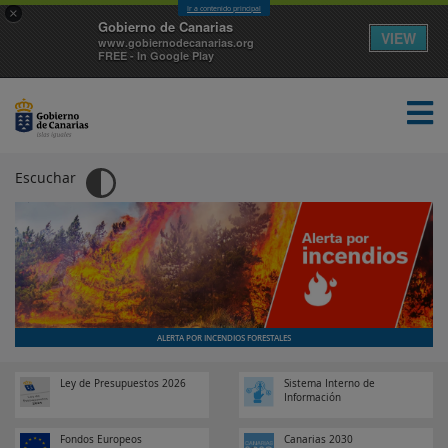
Ir a contenido principal
×
Gobierno de Canarias
VIEW
www.gobiernodecanarias.org
FREE - In Google Play
Escuchar
TEMAS
EL GOBIERNO
NOTICIAS
SEDE
ALERTA POR INCENDIOS FORESTALES
Ley de Presupuestos 2026
Sistema Interno de
Información
Fondos Europeos
Canarias 2030