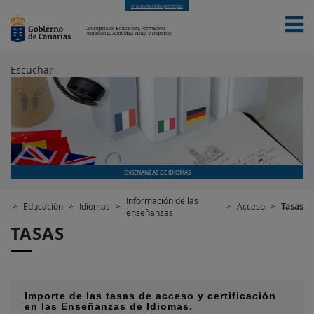
Ir a contenido principal
Escuchar
INICIO
EDUCACIÓN
FORMACIÓN PROFESIONAL
CUALIFICACIONES PROFESIONALES
DEPORTES
CONTACTO
[INTRANET]
ENSEÑANZAS DE IDIOMAS
Información de las
>
Educación
>
Idiomas
>
>
Acceso
>
Tasas
enseñanzas
TASAS
Importe de las tasas de acceso y certificación
en las Enseñanzas de Idiomas.