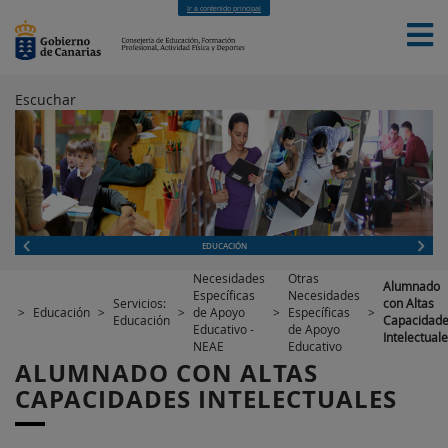
Ir a contenido principal
Escuchar
INICIO
EDUCACIÓN
FORMACIÓN PROFESIONAL
CUALIFICACIONES PROFESIONALES
DEPORTES
CONTACTO
[INTRANET]
EDUCACIÓN
Necesidades
Otras
Alumnado
Específicas
Necesidades
Servicios:
con Altas
>
Educación
>
>
de Apoyo
>
Específicas
>
Educación
Capacidad
Educativo -
de Apoyo
Intelectual
NEAE
Educativo
ALUMNADO CON ALTAS
CAPACIDADES INTELECTUALES