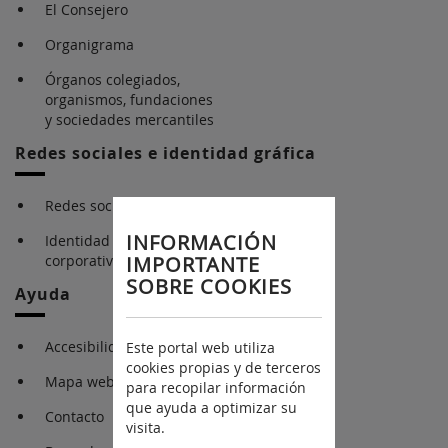
El Consejero
Organigrama
Órganos colegiados,
organismos, fundaciones
y sociedades mercantiles
Redes sociales e identidad gráfica
Redes sociales
INFORMACIÓN
Identidad gráfica
corporativa
IMPORTANTE
SOBRE COOKIES
Ayuda
Accesibilidad
Este portal web utiliza
cookies propias y de terceros
Mapa web
para recopilar información
que ayuda a optimizar su
Contacto
visita.