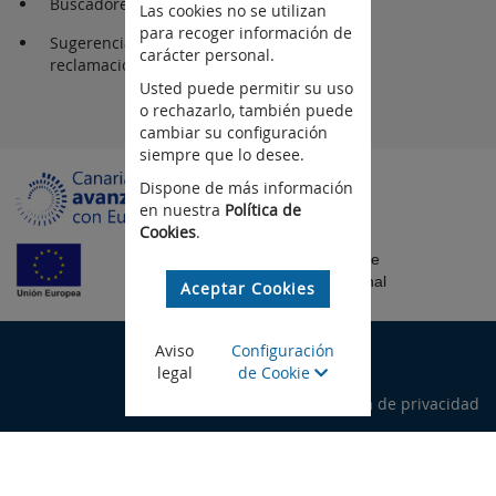
Buscadores
Las cookies no se utilizan
para recoger información de
Sugerencia y
carácter personal.
reclamaciones
Usted puede permitir su uso
o rechazarlo, también puede
cambiar su configuración
siempre que lo desee.
Dispone de más información
en nuestra
Política de
Cookies
.
Fondo Europeo de
Desarrollo Regional
Aceptar Cookies
©Gobierno de Canarias
Aviso
Configuración
legal
de Cookie
Aviso legal
Política de privacidad