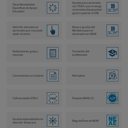
Ayudas para alumnado
Otras Necesidades
con TDAH, que no tenga
Específicas de Apoyo
reconocida discapacidad
Educativo
igual o superior al 33%
Atención educativa al
Becas y ayudas del
alumnado que no puede
Ministerio para el
asistir al centro
alumnado con NEAE
Publicaciones, guías y
Formación del
recursos
profesorado
Concreciones curriculares
Normativa
Cofinanciación (FSE+)
Proyecto NEAE+21
Equipos especializados en
Blog del Área de NEAE
Atención Temprana