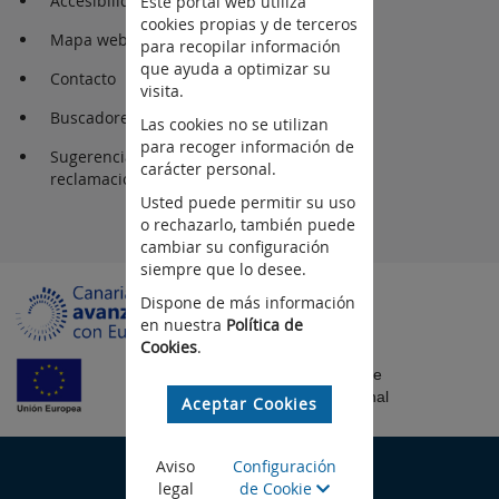
Accesibilidad
Este portal web utiliza
cookies propias y de terceros
Mapa web
para recopilar información
que ayuda a optimizar su
Contacto
visita.
Buscadores
Las cookies no se utilizan
para recoger información de
Sugerencia y
carácter personal.
reclamaciones
Usted puede permitir su uso
o rechazarlo, también puede
cambiar su configuración
siempre que lo desee.
Dispone de más información
en nuestra
Política de
Cookies
.
Fondo Europeo de
Desarrollo Regional
Aceptar Cookies
©Gobierno de Canarias
Aviso
Configuración
legal
de Cookie