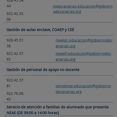
928.45.54.
44
eoepcanarias.educacion@gobiern
odecanarias.org
922.42.35.
06
Gestión de aulas enclave, COAEP y CEE
928.45.57.
neaegc.educacion@gobiernodec
38
anarias.org
922.42.37.
neaetf.educacion@gobiernodec
65
anarias.org
Gestión de personal de apoyo no docente
922.42.37.
81
servatnee.educacion@gobierno
decanarias.org
922.76.08.
45
Servicio de atención a familias de alumnado que presenta
NEAE (DE 09:00 a 14:00 horas)