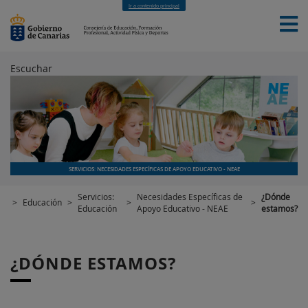
Ir a contenido principal
Escuchar
INICIO
EDUCACIÓN
FORMACIÓN PROFESIONAL
CUALIFICACIONES PROFESIONALES
DEPORTES
CONTACTO
[INTRANET]
SERVICIOS: NECESIDADES ESPECÍFICAS DE APOYO EDUCATIVO - NEAE
Servicios:
Necesidades Específicas de
¿Dónde
>
Educación
>
>
>
Educación
Apoyo Educativo - NEAE
estamos?
¿DÓNDE ESTAMOS?