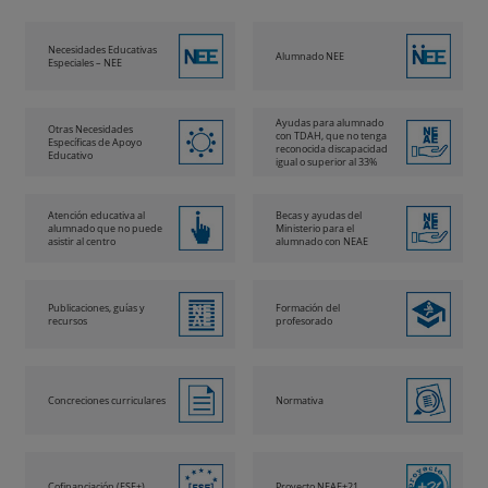
Necesidades Educativas
Alumnado NEE
Especiales – NEE
Ayudas para alumnado
Otras Necesidades
con TDAH, que no tenga
Específicas de Apoyo
reconocida discapacidad
Educativo
igual o superior al 33%
Atención educativa al
Becas y ayudas del
alumnado que no puede
Ministerio para el
asistir al centro
alumnado con NEAE
Publicaciones, guías y
Formación del
recursos
profesorado
Concreciones curriculares
Normativa
Cofinanciación (FSE+)
Proyecto NEAE+21