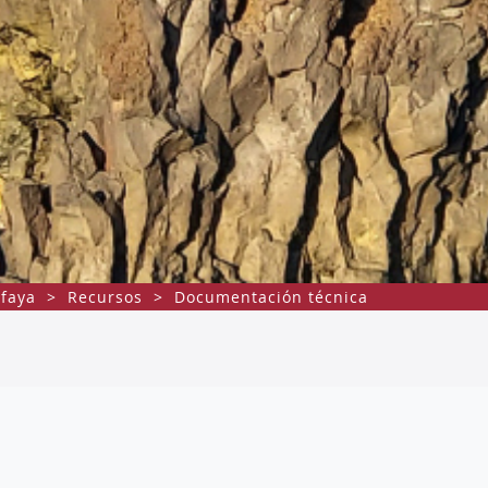
faya
>
Recursos
>
Documentación técnica