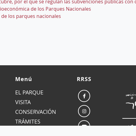
tubre, por el que se regulan las subvenciones públicas con
ocioeconómica de los Parques Nacionales
 de los parques nacionales
Menú
RRSS
EL PARQUE
VISITA
CONSERVACIÓN
TRÁMITES
MAPA