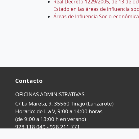
Real Decreto 1229/2005, de 13 de oc
Estado en las áreas de influencia s
Áreas de Influencia Socio-económica
Contacto
OFICINAS ADMINISTRATIVAS
C/ La Mareta, 9, 35560 Tinajo (Lanzarote)
Horario: de L a V, 9:00 a 14:00 horas
(de 9:00 a 13:00 h en verano)
928 118 049 - 928 211 771
administracion.timanfaya@gobiernodecanarias.or