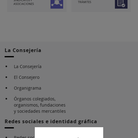
SINDICATOS Y
TRÁMITES
ASOCIACIONES
La Consejería
La Consejería
El Consejero
Organigrama
Órganos colegiados,
organismos, fundaciones
y sociedades mercantiles
Redes sociales e identidad gráfica
Redes sociales