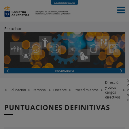
Ir a contenido principal
Escuchar
INICIO
EDUCACIÓN
FORMACIÓN PROFESIONAL
CUALIFICACIONES PROFESIONALES
DEPORTES
CONTACTO
[INTRANET]
PROCEDIMIENTOS
S
Dirección
y otros
>
Educación
>
Personal
>
Docente
>
Procedimientos
>
>
d
cargos
y
directivos
d
PUNTUACIONES DEFINITIVAS