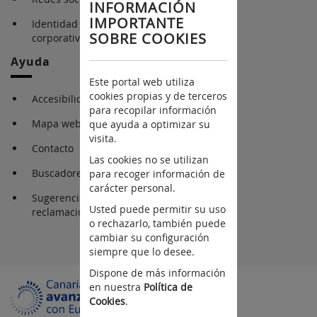
INFORMACIÓN
IMPORTANTE
Identidad gráfica
SOBRE COOKIES
corporativa
Ayuda
Este portal web utiliza
cookies propias y de terceros
Accesibilidad
para recopilar información
Mapa web
que ayuda a optimizar su
visita.
Contacto
Las cookies no se utilizan
Buscadores
para recoger información de
carácter personal.
Sugerencia y
Usted puede permitir su uso
reclamaciones
o rechazarlo, también puede
cambiar su configuración
siempre que lo desee.
Dispone de más información
en nuestra
Política de
Cookies
.