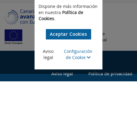
Dispone de más información
en nuestra
Política de
Cookies
.
Aceptar Cookies
Fondo Europeo de
Desarrollo Regional
Aviso
Configuración
legal
de Cookie
©Gobierno de Canarias
Aviso legal
Política de privacidad