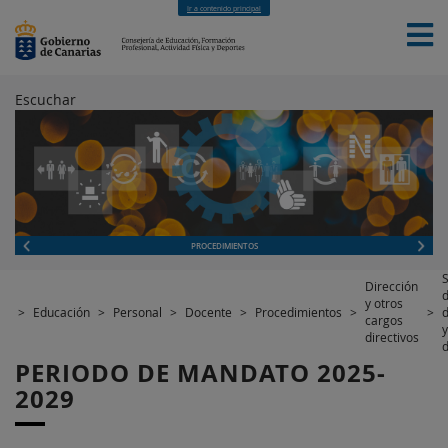
Ir a contenido principal
Escuchar
INICIO
EDUCACIÓN
FORMACIÓN PROFESIONAL
CUALIFICACIONES PROFESIONALES
DEPORTES
CONTACTO
[INTRANET]
PROCEDIMIENTOS
S
Dirección
y otros
>
Educación
>
Personal
>
Docente
>
Procedimientos
>
>
d
cargos
y
directivos
d
PERIODO DE MANDATO 2025-
2029