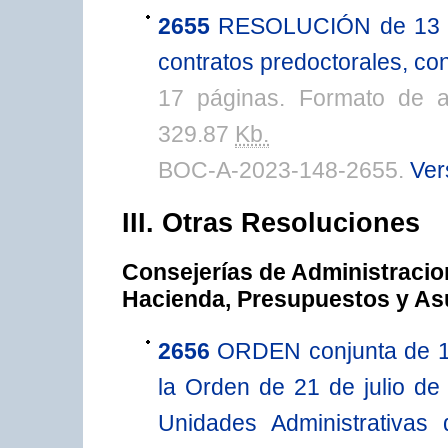
2655
RESOLUCIÓN de 13 de
contratos predoctorales, co
17 páginas. Formato de 
329.87
Kb.
BOC-A-2023-148-2655.
Ver
III. Otras Resoluciones
Consejerías de Administracion
Hacienda, Presupuestos y A
2656
ORDEN conjunta de 14 
la Orden de 21 de julio de
Unidades Administrativas 