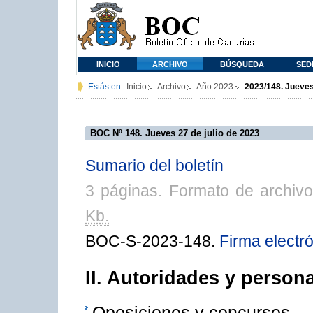
INICIO
ARCHIVO
BÚSQUEDA
SED
Estás en:
Inicio
Archivo
Año 2023
2023/148. Jueves
BOC Nº 148. Jueves 27 de julio de 2023
Sumario del boletín
3 páginas. Formato de archiv
Kb.
BOC-S-2023-148.
Firma electr
II. Autoridades y persona
Oposiciones y concursos