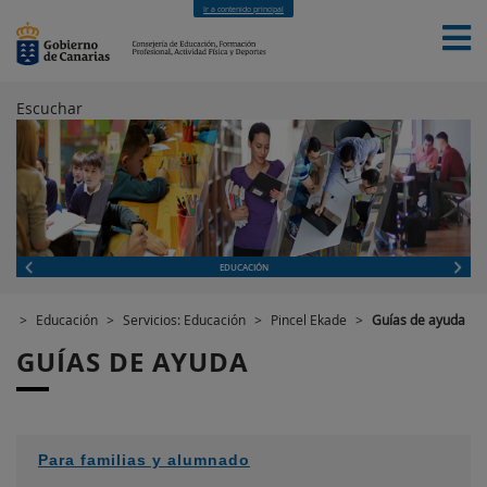
Ir a contenido principal
Escuchar
INICIO
EDUCACIÓN
FORMACIÓN PROFESIONAL
CUALIFICACIONES PROFESIONALES
DEPORTES
CONTACTO
[INTRANET]
EDUCACIÓN
>
Educación
>
Servicios: Educación
>
Pincel Ekade
>
Guías de ayuda
GUÍAS DE AYUDA
Para familias y alumnado