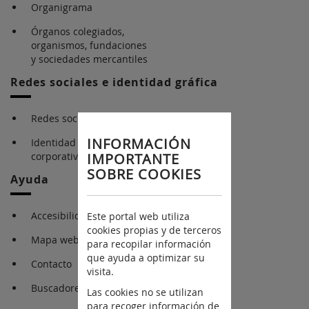
Organigrama
Órganos colegiados,
organismos, fundaciones
y sociedades mercantiles
Redes sociales e identidad gráfica
Redes sociales
INFORMACIÓN
Identidad gráfica
corporativa
IMPORTANTE
SOBRE COOKIES
Ayuda
Accesibilidad
Este portal web utiliza
cookies propias y de terceros
Mapa web
para recopilar información
que ayuda a optimizar su
Contacto
visita.
Buscadores
Las cookies no se utilizan
para recoger información de