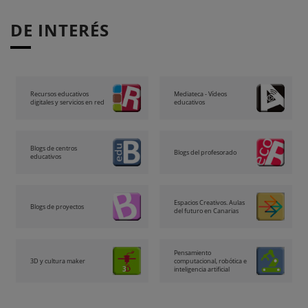
DE INTERÉS
Recursos educativos
Mediateca - Vídeos
digitales y servicios en red
educativos
Blogs de centros
Blogs del profesorado
educativos
Espacios Creativos. Aulas
Blogs de proyectos
del futuro en Canarias
Pensamiento
3D y cultura maker
computacional, robótica e
inteligencia artificial