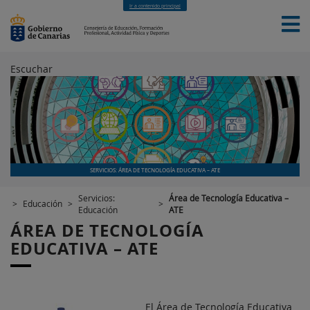
Ir a contenido principal
Escuchar
INICIO
EDUCACIÓN
FORMACIÓN PROFESIONAL
CUALIFICACIONES PROFESIONALES
DEPORTES
CONTACTO
[INTRANET]
SERVICIOS: ÁREA DE TECNOLOGÍA EDUCATIVA – ATE
Servicios:
Área de Tecnología Educativa –
>
Educación
>
>
Educación
ATE
ÁREA DE TECNOLOGÍA
EDUCATIVA – ATE
El Área de Tecnología Educativa