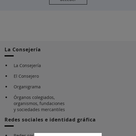
La Consejería
La Consejería
El Consejero
Organigrama
Órganos colegiados,
organismos, fundaciones
y sociedades mercantiles
Redes sociales e identidad gráfica
Redes sociales