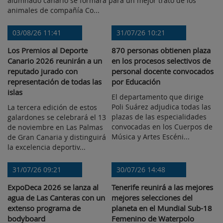
alumnado canario se formará para un mejor trato de los
animales de compañía Co...
03/08/26 11:41
31/07/26 10:21
Los Premios al Deporte
870 personas obtienen plaza
Canario 2026 reunirán a un
en los procesos selectivos de
reputado jurado con
personal docente convocados
representación de todas las
por Educación
islas
El departamento que dirige
Poli Suárez adjudica todas las
La tercera edición de estos
plazas de las especialidades
galardones se celebrará el 13
convocadas en los Cuerpos de
de noviembre en Las Palmas
Música y Artes Escéni...
de Gran Canaria y distinguirá
la excelencia deportiv...
31/07/26 09:21
30/07/26 14:48
ExpoDeca 2026 se lanza al
Tenerife reunirá a las mejores
agua de Las Canteras con un
mejores selecciones del
extenso programa de
planeta en el Mundial Sub-18
bodyboard
Femenino de Waterpolo