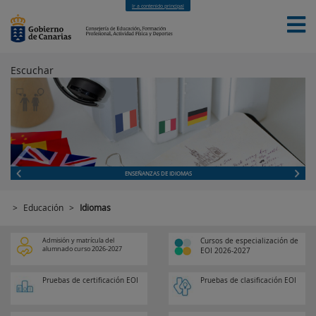
Ir a contenido principal
Escuchar
INICIO
EDUCACIÓN
FORMACIÓN PROFESIONAL
CUALIFICACIONES PROFESIONALES
DEPORTES
CONTACTO
[INTRANET]
ENSEÑANZAS DE IDIOMAS
>
Educación
>
Idiomas
Admisión y matrícula del
Cursos de especialización de
alumnado curso 2026-2027
EOI 2026-2027
Pruebas de certificación EOI
Pruebas de clasificación EOI