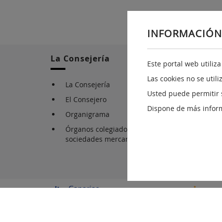
INFORMACIÓN
La Consejería
Este portal web utiliz
Las cookies no se util
La Consejería
Usted puede permitir 
El Consejero
Dispone de más infor
Organigrama
Órganos colegiados, organismos, fundaciones 
sociedades mercantiles