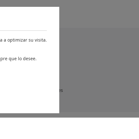
yuda
 a optimizar su visita.
Accesibilidad
pre que lo desee.
Mapa web
Contacto
Buscadores
Sugerencia y reclamaciones
Fondo Europeo de
Desarrollo Regional