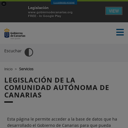
Ir a contenido principal
×
Legislación
VIEW
www.gobiernodecanarias.org
FREE - In Google Play
Escuchar
Inicio
>
Servicios
TEMAS
EL GOBIERNO
NOTICIAS
SEDE
LEGISLACIÓN DE LA
COMUNIDAD AUTÓNOMA DE
CANARIAS
Esta página le permite acceder a la base de datos que ha
desarrollado el Gobierno de Canarias para que pueda