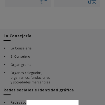
La Consejería
La Consejería
El Consejero
Organigrama
Órganos colegiados,
organismos, fundaciones
y sociedades mercantiles
Redes sociales e identidad gráfica
Redes sociales