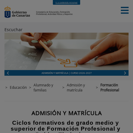
Ir a contenido principal
Escuchar
INICIO
EDUCACIÓN
FORMACIÓN PROFESIONAL
CUALIFICACIONES PROFESIONALES
DEPORTES
CONTACTO
[INTRANET]
ADMISIÓN Y MATRÍCULA | CURSO 2026-2027
Alumnado y
Admisión y
Formación
>
Educación
>
>
>
familias
matrícula
Profesional
ADMISIÓN Y MATRÍCULA
Ciclos formativos de grado medio y
superior de Formación Profesional y