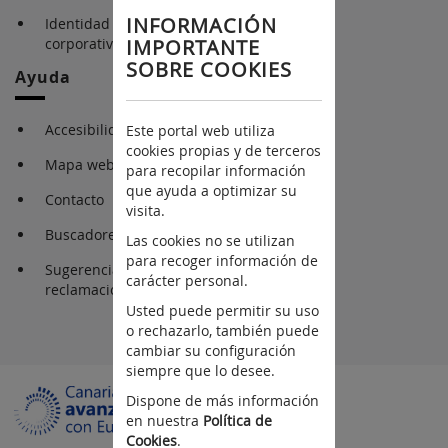
INFORMACIÓN
Identidad gráfica
corporativa
IMPORTANTE
SOBRE COOKIES
Ayuda
Accesibilidad
Este portal web utiliza
cookies propias y de terceros
Mapa web
para recopilar información
que ayuda a optimizar su
Contacto
visita.
Buscadores
Las cookies no se utilizan
para recoger información de
Sugerencia y
carácter personal.
reclamaciones
Usted puede permitir su uso
o rechazarlo, también puede
cambiar su configuración
siempre que lo desee.
Dispone de más información
en nuestra
Política de
Cookies
.