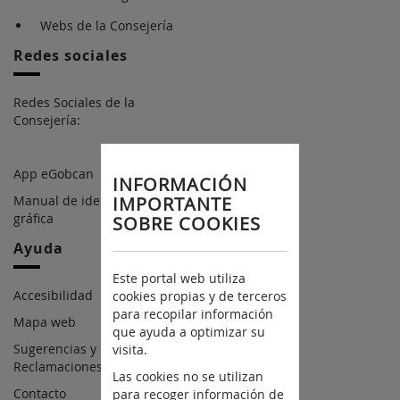
Webs de la Consejería
Redes sociales
Redes Sociales de la
Consejería:
App eGobcan
INFORMACIÓN
Manual de identidad
IMPORTANTE
gráfica
SOBRE COOKIES
Ayuda
Este portal web utiliza
Accesibilidad
cookies propias y de terceros
para recopilar información
Mapa web
que ayuda a optimizar su
Sugerencias y
visita.
Reclamaciones
Las cookies no se utilizan
Contacto
para recoger información de