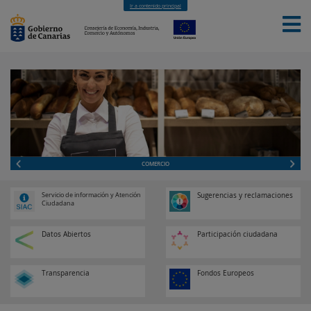
Ir a contenido principal
INICIO
LA CONSEJERÍA
SEDE
SERVICIOS
TEMAS
CONTACTO
COMERCIO
Servicio de información y Atención
Sugerencias y reclamaciones
Ciudadana
Datos Abiertos
Participación ciudadana
Transparencia
Fondos Europeos