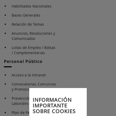
Habilitados Nacionales
Bases Generales
Relación de Temas
Anuncios, Resoluciones y
Comunicados
Listas de Empleo / Bolsas
/ Complementarias
Personal Público
Acceso a la Intranet
Convocatorias, Concursos
y Promoción interna
Prevención de Riesgos
INFORMACIÓN
Laborales
IMPORTANTE
SOBRE COOKIES
Plan de Pensiones