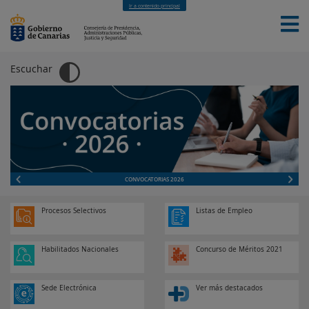
Ir a contenido principal
Escuchar
INICIO
LA CONSEJERÍA
LA DIRECCIÓN GENERAL
CONVOCATORIAS 2026
Procesos Selectivos
Listas de Empleo
Habilitados Nacionales
Concurso de Méritos 2021
Sede Electrónica
Ver más destacados