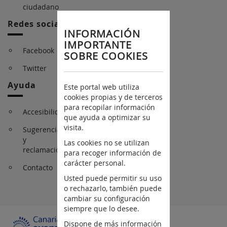
ciudadano
Redes sociales
INFORMACIÓN
IMPORTANTE
Facebook
SOBRE COOKIES
Twitter
Ayuda
Este portal web utiliza
cookies propias y de terceros
para recopilar información
Accesibilidad
que ayuda a optimizar su
visita.
Sugerencias
y
Las cookies no se utilizan
reclamaciones
para recoger información de
carácter personal.
Contacto
Usted puede permitir su uso
o rechazarlo, también puede
cambiar su configuración
siempre que lo desee.
Dispone de más información