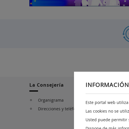
INFORMACIÓN
La Consejería
Organigrama
Este portal web utiliz
Direcciones y teléfonos de atención al ciudada
Las cookies no se util
Usted puede permitir 
Dispone de más infor