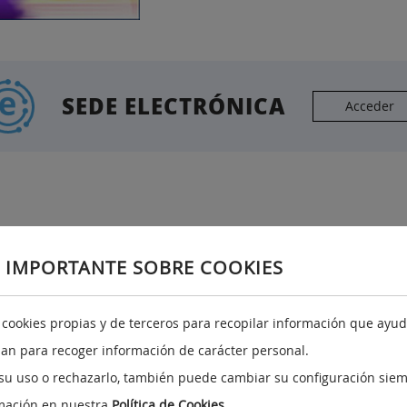
SEDE ELECTRÓNICA
Acceder
 IMPORTANTE SOBRE COOKIES
Redes sociales
A
Facebook
a cookies propias y de terceros para recopilar información que ayuda
no
Twitter
izan para recoger información de carácter personal.
su uso o rechazarlo, también puede cambiar su configuración siem
mación en nuestra
Política de Cookies
.