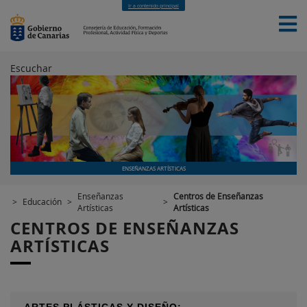
Ir a contenido principal
Escuchar
INICIO
EDUCACIÓN
FORMACIÓN PROFESIONAL
CUALIFICACIONES PROFESIONALES
DEPORTES
CONTACTO
[INTRANET]
ENSEÑANZAS ARTÍSTICAS
Enseñanzas
Centros de Enseñanzas
>
Educación
>
>
Artísticas
Artísticas
CENTROS DE ENSEÑANZAS
ARTÍSTICAS