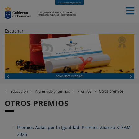
Ir a contenido principal
Escuchar
INICIO
EDUCACIÓN
FORMACIÓN PROFESIONAL
CUALIFICACIONES PROFESIONALES
DEPORTES
CONTACTO
[INTRANET]
CONCURSOS Y PREMIOS
>
Educación
>
Alumnado y familias
>
Premios
>
Otros premios
OTROS PREMIOS
Premios Aulas por la Igualdad: Premios Alianza STEAM
2026