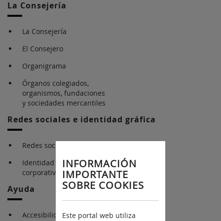
La Consejería
La Consejería
El Consejero
Organigrama
Órganos colegiados,
organismos, fundaciones
y sociedades mercantiles
Redes sociales e identidad gráfica
Redes sociales
INFORMACIÓN
Identidad gráfica
corporativa
IMPORTANTE
SOBRE COOKIES
Ayuda
Accesibilidad
Este portal web utiliza