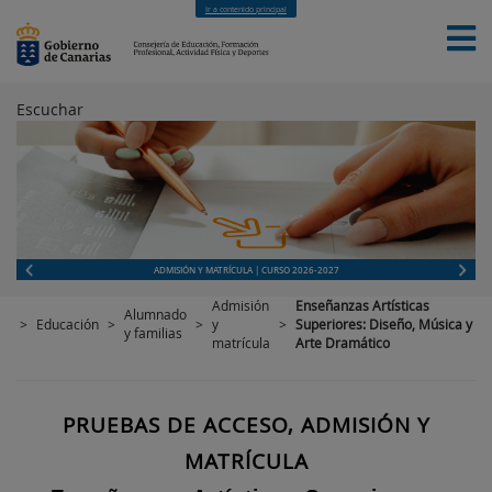
Ir a contenido principal
Escuchar
INICIO
EDUCACIÓN
FORMACIÓN PROFESIONAL
CUALIFICACIONES PROFESIONALES
DEPORTES
CONTACTO
[INTRANET]
ADMISIÓN Y MATRÍCULA | CURSO 2026-2027
Admisión
Enseñanzas Artísticas
Alumnado
>
Educación
>
>
y
>
Superiores: Diseño, Música y
y familias
matrícula
Arte Dramático
PRUEBAS DE ACCESO, ADMISIÓN Y
MATRÍCULA