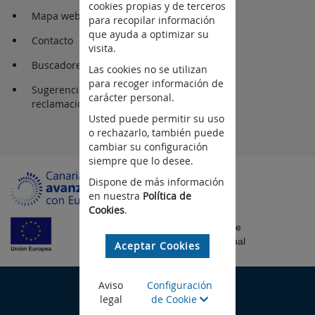
cookies propias y de terceros
Mapa web
para recopilar información
que ayuda a optimizar su
Contacto
visita.
Buscadores
Las cookies no se utilizan
para recoger información de
Sugerencia y
carácter personal.
reclamaciones
Usted puede permitir su uso
o rechazarlo, también puede
cambiar su configuración
siempre que lo desee.
Dispone de más información
en nuestra
Política de
Cookies
.
Fondo Europeo de
Desarrollo Regional
Aceptar Cookies
©Gobierno de Canarias
Aviso
Configuración
legal
de Cookie