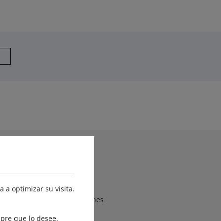
yuda
Accesibilidad
Mapa web
 a optimizar su visita.
Sugerencias y reclamaciones
Contacto
pre que lo desee.