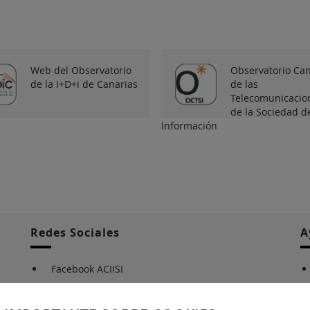
Web del Observatorio
Observatorio Can
de la I+D+i de Canarias
de las
Telecomunicacio
de la Sociedad de
Información
Redes Sociales
A
Facebook ACIISI
Twitter ACIISI