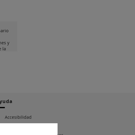
ario
nes y
 la
yuda
Accesibilidad
Mapa Web