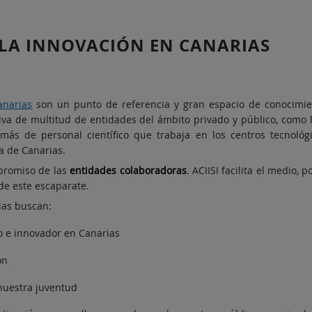
 LA INNOVACIÓN EN CANARIAS
anarias
son un punto de referencia y gran espacio de conocimie
iva de multitud de entidades del ámbito privado y público, como l
demás de personal científico que trabaja en los centros tecnoló
a de Canarias.
mpromiso de las
entidades colaboradoras
. ACIISI facilita el medio, 
 de este escaparate.
ias buscan:
co e innovador en Canarias
ón
 nuestra juventud