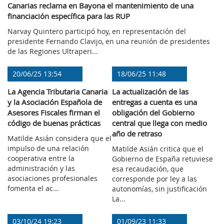
Canarias reclama en Bayona el mantenimiento de una
financiación específica para las RUP
Narvay Quintero participó hoy, en representación del
presidente Fernando Clavijo, en una reunión de presidentes
de las Regiones Ultraperi...
20/06/25 13:54
18/06/25 11:48
La Agencia Tributaria Canaria
La actualización de las
y la Asociación Española de
entregas a cuenta es una
Asesores Fiscales firman el
obligación del Gobierno
código de buenas prácticas
central que llega con medio
año de retraso
Matilde Asián considera que el
impulso de una relación
Matilde Asián critica que el
cooperativa entre la
Gobierno de España retuviese
administración y las
esa recaudación, que
asociaciones profesionales
corresponde por ley a las
fomenta el ac...
autonomías, sin justificación
La...
03/10/24 19:23
01/09/23 11:33