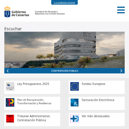
Ir a contenido principal
Escuchar
INICIO
LA CONSEJERIA
SEDE
SERVICIOS
TEMAS
NOTICIAS
CONTACTO
CONTRATACIÓN PÚBLICA
Ley Presupuestos 2025
Fondos Europeos
Plan de Recuperación,
Facturación Electrónica
Transformación y Resiliencia
Tribunal Administrativo
Ver más destacados
Contratación Pública