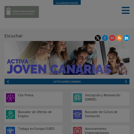
Ir a contenido principal
Escuchar
INICI
O
TRA
ACTIVA JOVEN CANARIAS
NSP
ARE
NCIA
Cita Previa
Inscripción y Renovación
(DARDE)
INFO
RMA
Buscador de Ofertas de
Buscador de Cursos de
CIO
Empleo
Formación
N Y
CON
Trabaja en Europa EURES
Asesoramiento
TACT
Emprendimiento