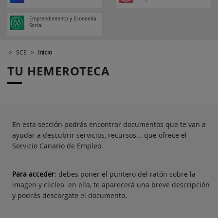
O
VIDE
Emprendimiento y Economía
OTE
Social
CA
HEM
>
SCE
>
Inicio
ERO
TECA
TU HEMEROTECA
SEDE
ELEC
TRÓ
NICA
FAQ
BO
En esta sección podrás encontrar documentos que te van a
T
ayudar a descubrir servicios, recursos... que ofrece el
Servicio Canario de Empleo.
Para acceder
: debes poner el puntero del ratón sobre la
imagen y cliclea en ella, te aparecerá una breve descripción
y podrás descargate el documento.