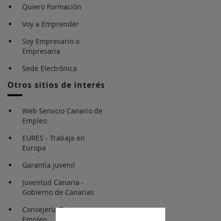
Quiero Formación
Voy a Emprender
Soy Empresario o
Empresaria
Sede Electrónica
Otros sitios de interés
Web Servicio Canario de
Empleo
EURES - Trabaja en
Europa
Garantía juvenil
Juventud Canaria -
Gobierno de Canarias
Consejería Turismo y
Empleo