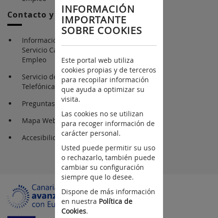
INFORMACIÓN
Contacto y Ayuda
IMPORTANTE
SOBRE COOKIES
Información y contacto
Servicio Canario de
Empleo
Este portal web utiliza
cookies propias y de terceros
Servicio de Atención
para recopilar información
Telefónica 012
que ayuda a optimizar su
visita.
Preguntas frecuentes
Las cookies no se utilizan
Mapa Web
para recoger información de
carácter personal.
Accesibilidad
Usted puede permitir su uso
o rechazarlo, también puede
cambiar su configuración
siempre que lo desee.
Dispone de más información
en nuestra
Política de
Cookies
.