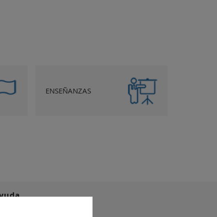
ENSEÑANZAS
yuda