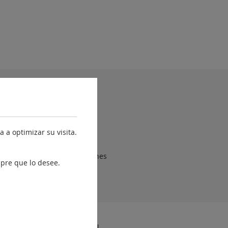
yuda
Accesibilidad
Mapa web
 a optimizar su visita.
Contacto
Sugerencias y reclamaciones
pre que lo desee.
Fondo Europeo de
Desarrollo Regional