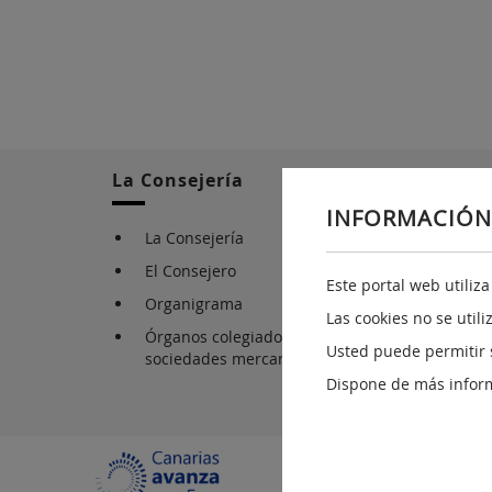
La Consejería
INFORMACIÓN
La Consejería
El Consejero
Este portal web utiliz
Organigrama
Las cookies no se util
Órganos colegiados, organismos, fundaciones 
Usted puede permitir 
sociedades mercantiles
Dispone de más infor