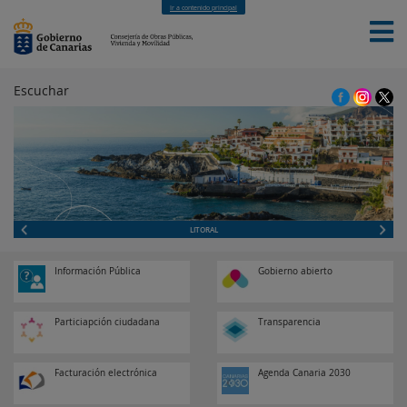
Ir a contenido principal
Escuchar
INICIO
LA CONSEJERIA
CONTACTO
LITORAL
Información Pública
Gobierno abierto
Particiapción ciudadana
Transparencia
Facturación electrónica
Agenda Canaria 2030