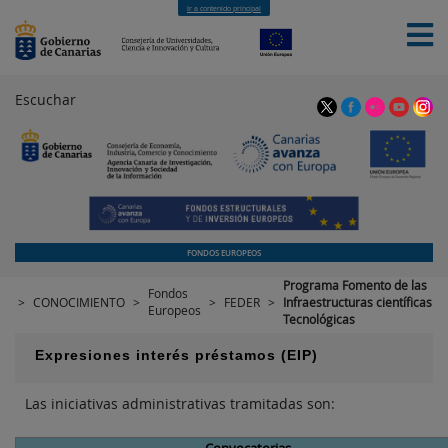
Ir a contenido principal
Escuchar
LA ACIISI
MATERIAS
NOTICIAS
CONTACTO
FONDOS EUROPEOS
Programa Fomento de las
Fondos
>
CONOCIMIENTO
>
>
FEDER
>
Infraestructuras científicas
Europeos
Tecnológicas
Expresiones interés préstamos (EIP)
Las iniciativas administrativas tramitadas son: