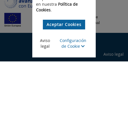
en nuestra
Política de
Cookies
.
Fondo Europeo de
Desarrollo Regional
Aceptar Cookies
© Gobierno de Canarias
Aviso
Configuración
legal
de Cookie
Aviso legal