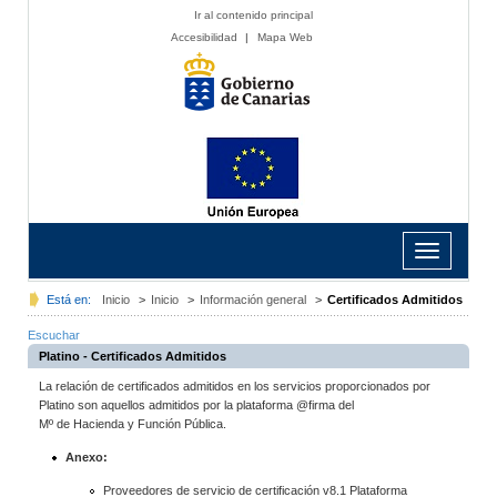
Ir al contenido principal
Accesibilidad
|
Mapa Web
Toggle
navigation
Está en:
Inicio
>
Inicio
>
Información general
>
Certificados Admitidos
Escuchar
Platino - Certificados Admitidos
La relación de certificados admitidos en los servicios proporcionados por
Platino son aquellos admitidos por la plataforma @firma del
Mº de Hacienda y Función Pública.
Anexo:
Proveedores de servicio de certificación v8.1 Plataforma