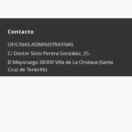
Contacto
OFICINAS ADMINISTRATIVAS
C/ Doctor Sixto Perera González, 25.
El Mayorazgo 38300 Villa de La Orotava (Santa
Cruz de Tenerife)
Horario: de L a V, de 9:00 a 14:00 horas
922 92 23 71
pnteide@tenerife.es
Prensa
Menú
RRSS
EL PARQUE