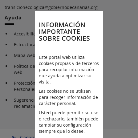
transicionecologica@gobiernodecanarias.org
Ayuda
INFORMACIÓN
IMPORTANTE
Accesibilidad
SOBRE COOKIES
Estructura Orgánica
Mapa web
Este portal web utiliza
cookies propias y de terceros
Política de cookies en la
para recopilar información
web
que ayuda a optimizar su
visita.
Protección de Datos
Personales
Las cookies no se utilizan
para recoger información de
Sugerencias y
carácter personal.
reclamaciones
Usted puede permitir su uso
o rechazarlo, también puede
cambiar su configuración
siempre que lo desee.