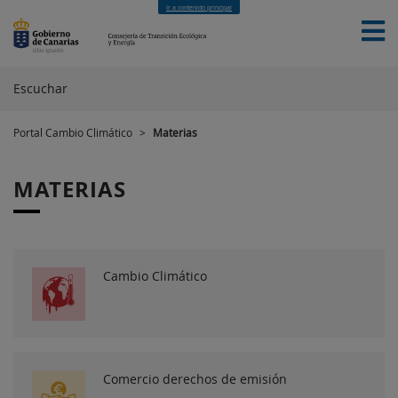
Ir a contenido principal
Escuchar
Portal Cambio Climático
>
Materias
INICIO
SERVICIOS
MATERIAS
FINANCIACIÓN
EUROPEA
NOTICIAS
NOVEDADES
CONTACTO
MATERIAS
Cambio Climático
Comercio derechos de emisión