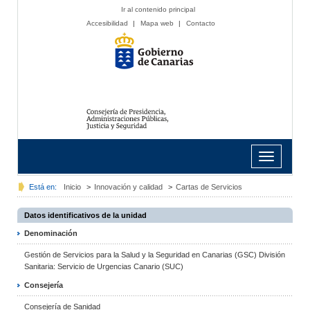
Ir al contenido principal
Accesibilidad
|
Mapa web
|
Contacto
Toggle
navigation
Está en:
Inicio
>
Innovación y calidad
>
Cartas de Servicios
Datos identificativos de la unidad
Denominación
Gestión de Servicios para la Salud y la Seguridad en Canarias (GSC) División
Sanitaria: Servicio de Urgencias Canario (SUC)
Consejería
Consejería de Sanidad