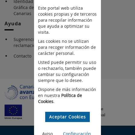
Identidad Corporativa
Gráfica del Gobierno de
Este portal web utiliza
Canarias
cookies propias y de terceros
para recopilar información
Ayuda
que ayuda a optimizar su
visita.
Sugerencia y
Las cookies no se utilizan
reclamaciones
para recoger información de
carácter personal.
Contacto
Usted puede permitir su uso
o rechazarlo, también puede
cambiar su configuración
siempre que lo desee.
Dispone de más información
en nuestra
Política de
Cookies
.
Fondo Europeo de
Desarrollo Regional
Aceptar Cookies
©Gobierno de Canarias
Aviso
Configuración