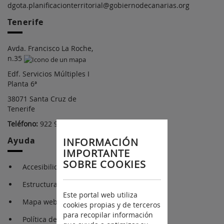
dgota.planificacionterritorial@gobiernodecanarias.org
Tenerife
Avda. Francisco La Roche,
n.35
Edf. Servicios Múltiples I
Planta 6ª
38071 Santa Cruz de
Tenerife
Teléfono:
922 92 24 55
Ayuda
INFORMACIÓN
IMPORTANTE
SOBRE COOKIES
Accesibilidad
Estructura Orgánica
Este portal web utiliza
Mapa web
cookies propias y de terceros
para recopilar información
Política de privacidad