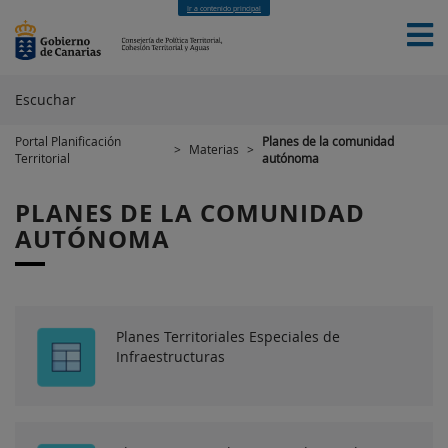
Ir a contenido principal
Escuchar
Portal Planificación
Planes de la comunidad
>
Materias
>
Territorial
autónoma
INICIO
SERVICIOS
MATERIAS
NOTICIAS
CONTACTO
PLANES DE LA COMUNIDAD
AUTÓNOMA
Planes Territoriales Especiales de
Infraestructuras