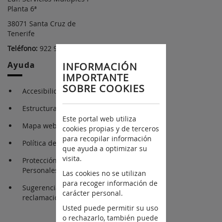
Planta 6ª
38071 Santa Cruz de
Tenerife
Teléfono:
922 92 24 55
Ayuda
INFORMACIÓN
IMPORTANTE
SOBRE COOKIES
Accesibilidad
Estructura Orgánica
Este portal web utiliza
Mapa web
cookies propias y de terceros
para recopilar información
Política de privacidad
que ayuda a optimizar su
visita.
Protección de Datos
Personales
Las cookies no se utilizan
para recoger información de
Sugerencias y
carácter personal.
reclamaciones
Usted puede permitir su uso
o rechazarlo, también puede