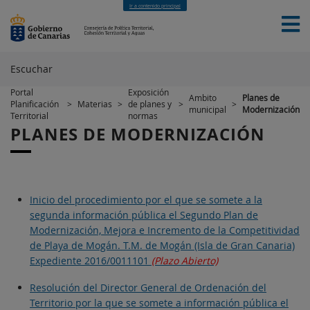
Ir a contenido principal
Escuchar
Portal
Exposición
Ambito
Planes de
Planificación
>
Materias
>
de planes y
>
>
municipal
Modernización
INICIO
SERVICIOS
MATERIAS
NOTICIAS
Territorial
normas
CONTACTO
PLANES DE MODERNIZACIÓN
Inicio del procedimiento por el que se somete a la
segunda información pública el Segundo Plan de
Modernización, Mejora e Incremento de la Competitividad
de Playa de Mogán. T.M. de Mogán (Isla de Gran Canaria)
Expediente 2016/0011101
(Plazo Abierto)
Resolución del Director General de Ordenación del
Territorio por la que se somete a información pública el