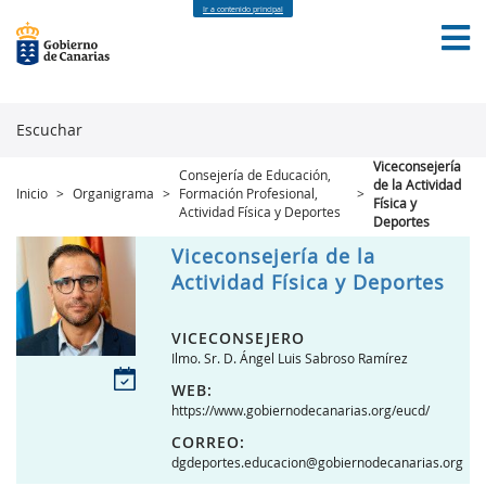
Ir a contenido principal
Escuchar
Viceconsejería
Consejería de Educación,
de la Actividad
Inicio
>
Organigrama
>
Formación Profesional,
>
INICIO
GOBIERNO ABIERTO
DATOS ABIERTOS
Física y
Actividad Física y Deportes
Deportes
PARTICIPACIÓN CIUDADANA
TRANSPARENCIA
CONTACTO
Viceconsejería de la
Actividad Física y Deportes
VICECONSEJERO
Ilmo. Sr. D. Ángel Luis Sabroso Ramírez
WEB:
https://www.gobiernodecanarias.org/eucd/
CORREO:
dgdeportes.educacion@gobiernodecanarias.org