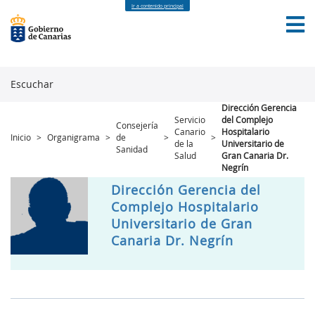
Ir a contenido principal
Escuchar
Dirección Gerencia
Servicio
del Complejo
Consejería
INICIO
GOBIERNO ABIERTO
DATOS ABIERTOS
Canario
Hospitalario
Inicio
>
Organigrama
>
de
>
>
de la
Universitario de
PARTICIPACIÓN CIUDADANA
TRANSPARENCIA
Sanidad
Salud
Gran Canaria Dr.
CONTACTO
Negrín
Dirección Gerencia del
Complejo Hospitalario
Universitario de Gran
Canaria Dr. Negrín