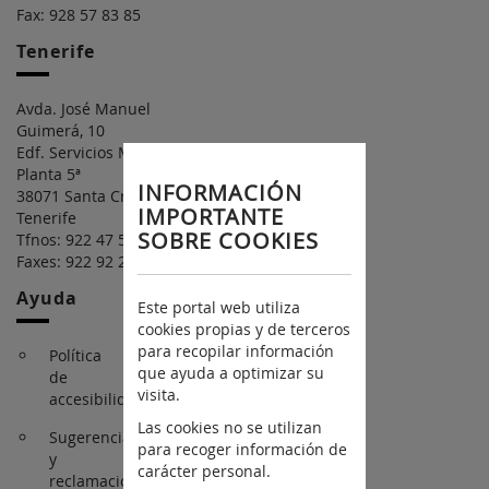
Fax: 928 57 83 85
Tenerife
Avda. José Manuel
Guimerá, 10
Edf. Servicios Múltiples II
Planta 5ª
INFORMACIÓN
38071 Santa Cruz de
IMPORTANTE
Tenerife
SOBRE COOKIES
Tfnos: 922 47 54 00
Faxes: 922 92 23 80
Ayuda
Este portal web utiliza
cookies propias y de terceros
para recopilar información
Política
que ayuda a optimizar su
de
visita.
accesibilidad
Las cookies no se utilizan
Sugerencias
para recoger información de
y
carácter personal.
reclamaciones