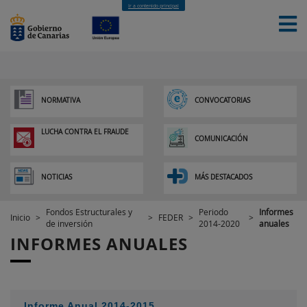
Ir a contenido principal
NORMATIVA
CONVOCATORIAS
INICIO
¿QUÉ SON LOS FONDOS EUROPEOS?
FONDOS
LUCHA CONTRA EL FRAUDE
COMUNICACIÓN
ESTRUCTURALES Y DE INVERSIÓN EUROPEOS
NEXT-
GENERATION
NOTICIAS
MÁS DESTACADOS
Fondos Estructurales y
Periodo
Informes
Inicio
>
>
FEDER
>
>
de inversión
2014-2020
anuales
INFORMES ANUALES
Informe Anual 2014-2015