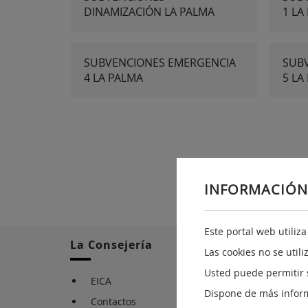
DINAMIZACIÓN LA PALMA
1 LA
SUBVENCIONES EMERGENCIA
SUB
4 LA PALMA
5 LA
INFORMACIÓN
Este portal web utiliz
La Consejería
Las cookies no se util
Usted puede permitir 
EICA
Dispone de más infor
Contactos