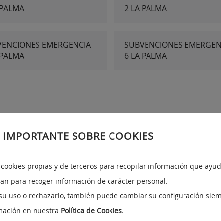
 PALMA
2 LA PALMA
VENCIONES EMERGENCIA
SUBVENCIONES EMERGEN
 PALMA
6 LA PALMA
 IMPORTANTE SOBRE COOKIES
a cookies propias y de terceros para recopilar información que ayuda
Redes sociales
A
izan para recoger información de carácter personal.
su uso o rechazarlo, también puede cambiar su configuración siem
mación en nuestra
Política de Cookies
.