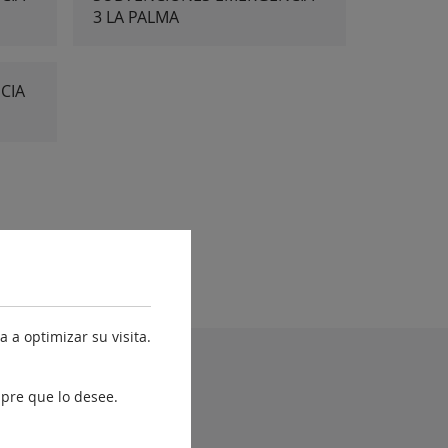
3 LA PALMA
CIA
 a optimizar su visita.
yuda
pre que lo desee.
Accesibilidad
Mapa web