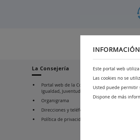
INFORMACIÓN
La Consejería
Este portal web utiliz
Las cookies no se util
Portal web de la Consejería de Bienestar Social
Usted puede permitir 
Igualdad, Juventud, Infancia y Familias
Dispone de más infor
Organigrama
Direcciones y teléfonos
Política de privacidad