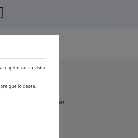
yuda
 a optimizar su visita.
Accesibilidad
pre que lo desee.
Mapa web
Sugerencias y reclamaciones