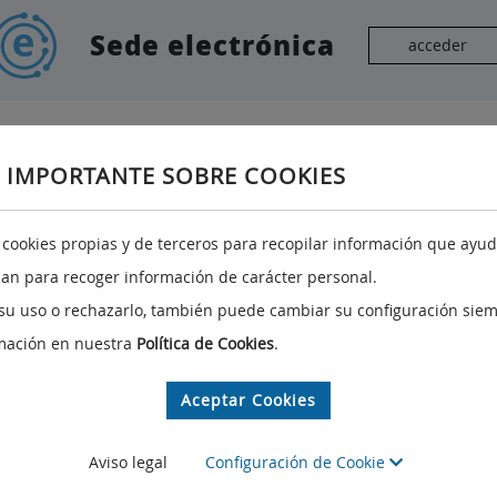
Sede electrónica
acceder
 IMPORTANTE SOBRE COOKIES
Redes sociales
A
a cookies propias y de terceros para recopilar información que ayuda
izan para recoger información de carácter personal.
,
Facebook @SocialGobCan
su uso o rechazarlo, también puede cambiar su configuración siem
Twitter @SocialGobCan
mación en nuestra
Política de Cookies
.
Youtube @SocialGobCan
Aceptar Cookies
Aviso legal
Configuración de Cookie