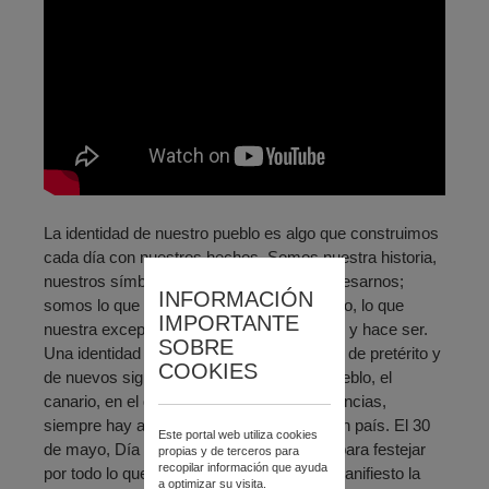
La identidad de nuestro pueblo es algo que construimos
cada día con nuestros hechos. Somos nuestra historia,
nuestros símbolos, nuestra forma de expresarnos;
INFORMACIÓN
somos lo que nos acontece como colectivo, lo que
IMPORTANTE
nuestra excepcional naturaleza nos ofrece y hace ser.
SOBRE
Una identidad que fundamentamos a base de pretérito y
COOKIES
de nuevos signos, y que conforman un pueblo, el
canario, en el que por encima de las diferencias,
siempre hay algo que nos une: construir un país. El 30
Este portal web utiliza cookies
de mayo, Día de Canarias, es la ocasión para festejar
propias y de terceros para
recopilar información que ayuda
por todo lo que nos distingue y poner de manifiesto la
a optimizar su visita.