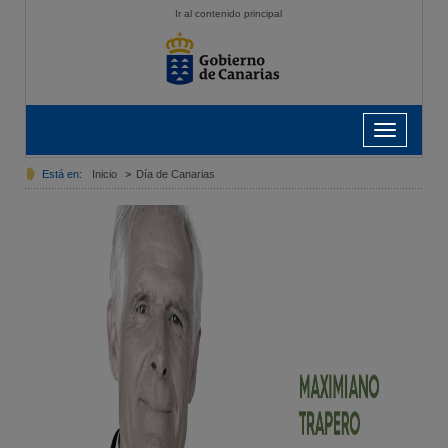
Ir al contenido principal
Toggle
navigation
Está en:
Inicio
>
Día de Canarias