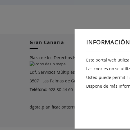
INFORMACIÓN
Gran Canaria
Plaza de los Derechos Humanos, n.22
Este portal web utiliz
Las cookies no se util
Edf. Servicios Múltiples I Planta 7ª
Usted puede permitir 
35071 Las Palmas de Gran Canaria
Dispone de más infor
Teléfono:
928 30 44 60
dgota.planificacionterritorial@gobiernodecanarias.