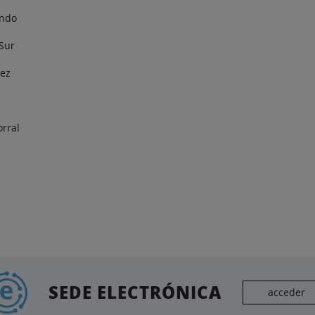
ando
 Sur
nez
orral
SEDE ELECTRÓNICA
acceder