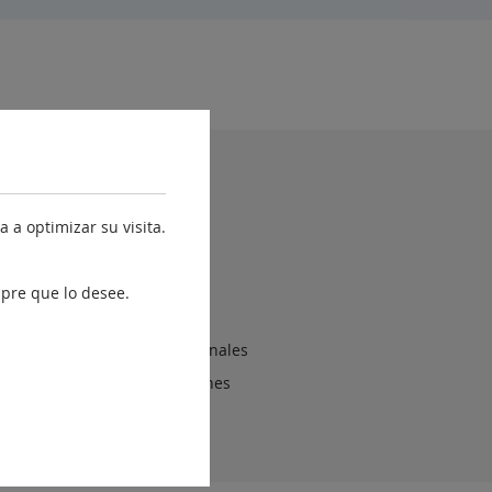
yuda
Accesibilidad
 a optimizar su visita.
Estructura Orgánica
Mapa web
pre que lo desee.
Política de privacidad
Protección de Datos Personales
Sugerencias y reclamaciones