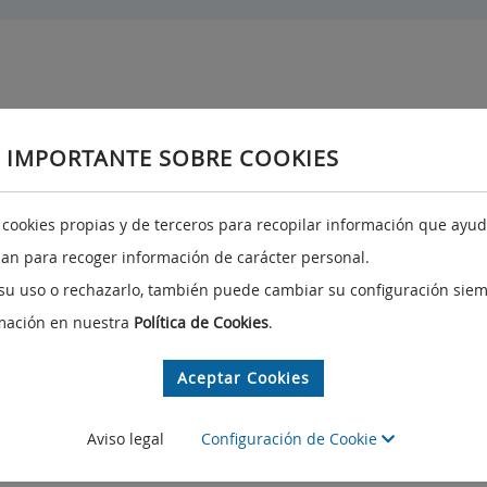
 IMPORTANTE SOBRE COOKIES
Tenerife
A
Avda. Francisco La Roche, n.35
a cookies propias y de terceros para recopilar información que ayuda
Edf. Servicios Múltiples I Planta 6ª
izan para recoger información de carácter personal.
38071 Santa Cruz de Tenerife
su uso o rechazarlo, también puede cambiar su configuración siem
Teléfono:
922 92 24 55
mación en nuestra
Política de Cookies
.
Aceptar Cookies
org
Aviso legal
Configuración de Cookie