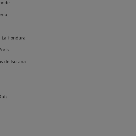
Conde
ieno
de La Hondura
Porís
dos de Isorana
Ruíz