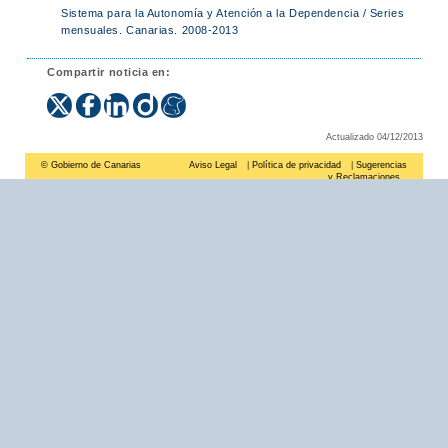
Sistema para la Autonomía y Atención a la Dependencia / Series
mensuales. Canarias. 2008-2013
Compartir noticia en:
Actualizado 04/12/2013
© Gobierno de Canarias
Aviso Legal
|
Política de privacidad
|
Sugerencias
y Reclamaciones