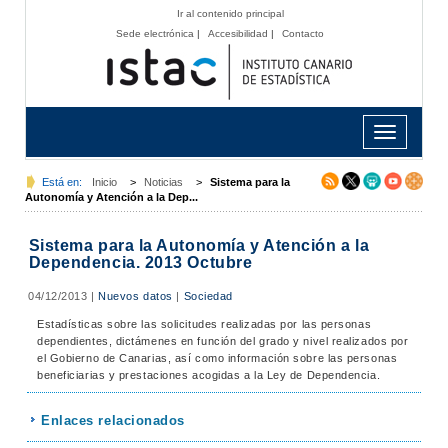
Ir al contenido principal
Sede electrónica
|
Accesibilidad
|
Contacto
Toggle
navigation
Está en:
Inicio
>
Noticias
>
Sistema para la
Autonomía y Atención a la Dep...
Sistema para la Autonomía y Atención a la
Dependencia. 2013 Octubre
04/12/2013
|
Nuevos datos
|
Sociedad
Estadísticas sobre las solicitudes realizadas por las personas
dependientes, dictámenes en función del grado y nivel realizados por
el Gobierno de Canarias, así como información sobre las personas
beneficiarias y prestaciones acogidas a la Ley de Dependencia.
Enlaces relacionados