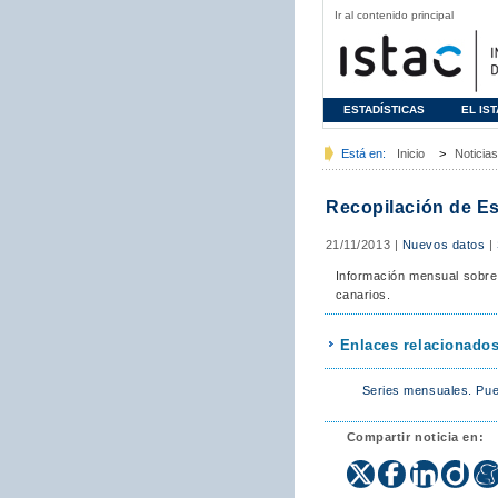
Ir al contenido principal
ESTADÍSTICAS
EL IS
Está en:
Inicio
>
Noticias
Recopilación de Es
21/11/2013
|
Nuevos datos
|
Información mensual sobre
canarios.
Enlaces relacionado
Series mensuales. Pue
Compartir noticia en: