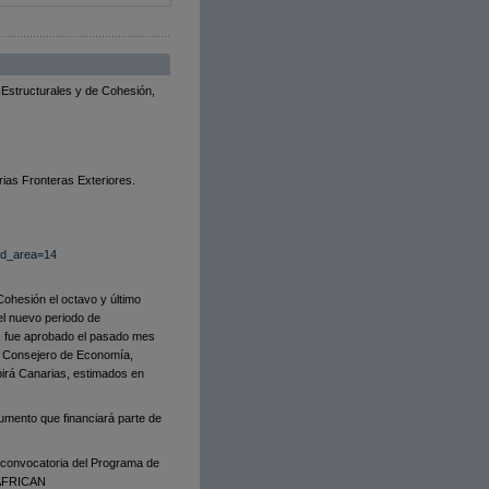
 Estructurales y de Cohesión,
ias Fronteras Exteriores.
id_area=14
ohesión el octavo y último
el nuevo periodo de
, fue aprobado el pasado mes
l Consejero de Economía,
birá Canarias, estimados en
rumento que financiará parte de
a convocatoria del Programa de
DAFRICAN