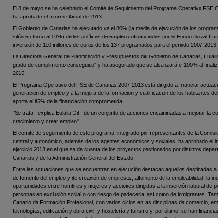
El 8 de mayo se ha celebrado el Comité de Seguimiento del Programa Operativo FSE C
ha aprobado el Informe Anual de 2013.
El Gobierno de Canarias ha ejecutado ya el 80% (la media de ejecución de los progra
sitúa en torno al 56%) de las políticas de empleo cofinanciadas por el Fondo Social E
inversión de 110 millones de euros de los 137 programados para el periodo 2007-2013.
La Directora General de Planificación y Presupuestos del Gobierno de Canarias, Eulalia
grado de cumplimiento conseguido" y ha asegurado que se alcanzará el 100% al finaliza
2015.
El Programa Operativo del FSE de Canarias 2007-2013 está dirigido a financiar actuaci
generación de empleo y a la mejora de la formación y cualificación de los habitantes de
aporta el 85% de la financiación comprometida.
"Se trata - explica Eulalia Gil - de un conjunto de acciones encaminadas a mejorar la c
crecimiento y crear empleo".
El comité de seguimiento de este programa, integrado por representantes de la Comisi
central y autonómico, además de los agentes económicos y sociales, ha aprobado el i
ejercicio 2013 en el que se da cuenta de los proyectos gestionados por distintos depa
Canarias y de la Administración General del Estado.
Entre las actuaciones que se encuentran en ejecución destacan aquellos destinadas a a
de fomento del empleo y de creación de empresas, alfomento de la empleabilidad, la incl
oportunidades entre hombres y mujeres y acciones dirigidas a la inserción laboral de 
personas en exclusión social o con riesgo de padecerla, así como de inmigrantes. Tamb
Canario de Formación Profesional, con varios ciclos en las disciplinas de comercio, 
tecnologías, edificación y obra civil, y hostelería y turismo y, por último, se han financ