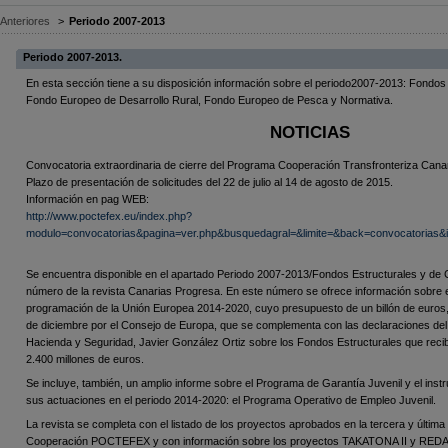
Anteriores
>
Periodo 2007-2013
Periodo 2007-2013.
En esta sección tiene a su disposición información sobre el periodo2007-2013: Fondos
Fondo Europeo de Desarrollo Rural, Fondo Europeo de Pesca y Normativa.
NOTICIAS
Convocatoria extraordinaria de cierre del Programa Cooperación Transfronteriza Canar
Plazo de presentación de solicitudes del 22 de julio al 14 de agosto de 2015.
Información en pag WEB:
http://www.poctefex.eu/index.php?
modulo=convocatorias&pagina=ver.php&busquedagral=&limite=&back=convocatorias&
Se encuentra disponible en el apartado Periodo 2007-2013/Fondos Estructurales y de C
número de la revista Canarias Progresa. En este número se ofrece información sobre 
programación de la Unión Europea 2014-2020, cuyo presupuesto de un billón de euros
de diciembre por el Consejo de Europa, que se complementa con las declaraciones de
Hacienda y Seguridad, Javier González Ortiz sobre los Fondos Estructurales que reci
2.400 millones de euros.
Se incluye, también, un amplio informe sobre el Programa de Garantía Juvenil y el inst
sus actuaciones en el periodo 2014-2020: el Programa Operativo de Empleo Juvenil.
La revista se completa con el listado de los proyectos aprobados en la tercera y últim
Cooperación POCTEFEX y con información sobre los proyectos TAKATONA II y RE