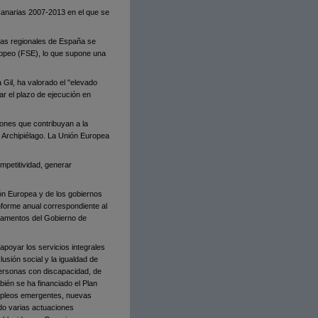
anarias 2007-2013 en el que se
mas regionales de España se
uropeo (FSE), lo que supone una
 Gil, ha valorado el "elevado
r el plazo de ejecución en
ones que contribuyan a la
l Archipiélago. La Unión Europea
ompetitividad, generar
ón Europea y de los gobiernos
nforme anual correspondiente al
rtamentos del Gobierno de
poyar los servicios integrales
usión social y la igualdad de
personas con discapacidad, de
ién se ha financiado el Plan
empleos emergentes, nuevas
iado varias actuaciones