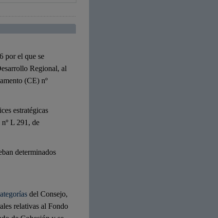
6 por el que se
esarrollo Regional, al
lamento (CE) nº
rices estratégicas
 nº L 291, de
ueban determinados
ategorías
del Consejo,
ales relativas al Fondo