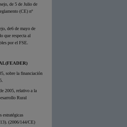
ejo, de 5 de Julio de
Reglamento (CE) nº
ejo, de6 de mayo de
o que respecta al
bles por el FSE.
AL
(FEADER)
5, sobre la financiación
5.
e 2005, relativo a la
esarrollo Rural
es estratégicas
013). (2006/144/CE)