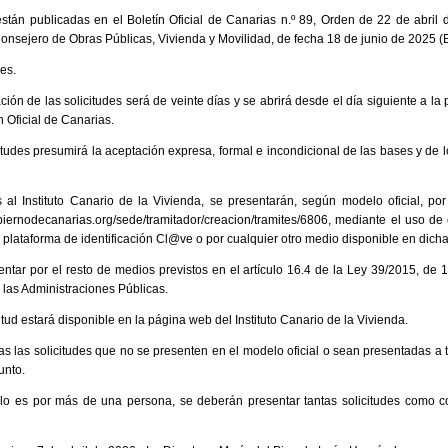
stán publicadas en el Boletín Oficial de Canarias n.º 89, Orden de 22 de abril
onsejero de Obras Públicas, Vivienda y Movilidad, de fecha 18 de junio de 2025 (B
es.
ción de las solicitudes será de veinte días y se abrirá desde el día siguiente a la 
n Oficial de Canarias.
tudes presumirá la aceptación expresa, formal e incondicional de las bases y de l
as al Instituto Canario de la Vivienda, se presentarán, según modelo oficial, por
obiernodecanarias.org/sede/tramitador/creacion/tramites/6806, mediante el uso de c
 plataforma de identificación Cl@ve o por cualquier otro medio disponible en dich
tar por el resto de medios previstos en el artículo 16.4 de la Ley 39/2015, de 
las Administraciones Públicas.
citud estará disponible en la página web del Instituto Canario de la Vivienda.
s las solicitudes que no se presenten en el modelo oficial o sean presentadas a t
unto.
a lo es por más de una persona, se deberán presentar tantas solicitudes como c