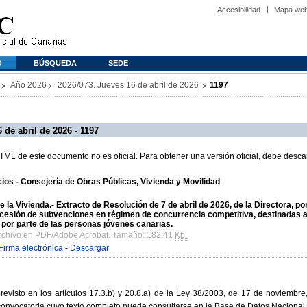
Accesibilidad
Mapa we
O
BÚSQUEDA
SEDE
Año 2026
2026/073. Jueves 16 de abril de 2026
1197
 de abril de 2026 - 1197
L de este documento no es oficial. Para obtener una versión oficial, debe descar
ios - Consejería de Obras Públicas, Vivienda y Movilidad
e la Vivienda.- Extracto de Resolución de 7 de abril de 2026, de la Directora, p
oncesión de subvenciones en régimen de concurrencia competitiva, destinadas a
 por parte de las personas jóvenes canarias.
archivo en PDF/Adobe Acrobat. Tamaño: 182.41
Kb.
Firma electrónica
-
Descargar
revisto en los artículos 17.3.b) y 20.8.a) de la Ley 38/2003, de 17 de noviembr
a convocatoria cuyo texto completo puede consultarse en la Base de Datos Naciona