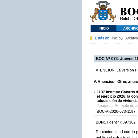
INICIO
ARCHIV
Estás en:
Inicio
Archivo
BOC Nº 073. Jueves 16
ATENCION. La versión HTM
V. Anuncios - Otros anunc
1197
Instituto Canario d
el ejercicio 2026, la c
adquisición de vivienda
2 páginas. Formato de 
BOC-A-2026-073-1197.
BDNS (Identif.): 897362.
De conformidad con lo p
publica el extracto de l