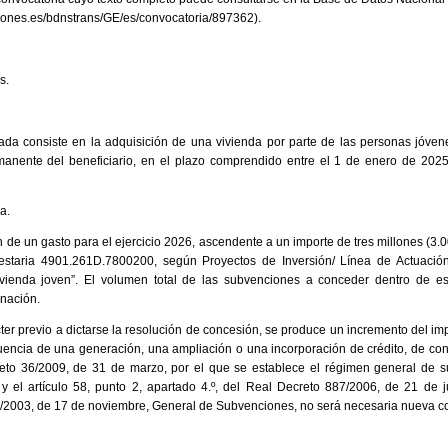
iones.es/bdnstrans/GE/es/convocatoria/897362).
s.
ada consiste en la adquisición de una vivienda por parte de las personas jóvene
rmanente del beneficiario, en el plazo comprendido entre el 1 de enero de 2025
a.
n de un gasto para el ejercicio 2026, ascendente a un importe de tres millones (3.
uestaria 4901.261D.7800200, según Proyectos de Inversión/ Línea de Actuació
vienda joven”. El volumen total de las subvenciones a conceder dentro de est
gnación.
ter previo a dictarse la resolución de concesión, se produce un incremento del im
encia de una generación, una ampliación o una incorporación de crédito, de con
creto 36/2009, de 31 de marzo, por el que se establece el régimen general de
 el artículo 58, punto 2, apartado 4.º, del Real Decreto 887/2006, de 21 de j
/2003, de 17 de noviembre, General de Subvenciones, no será necesaria nueva co