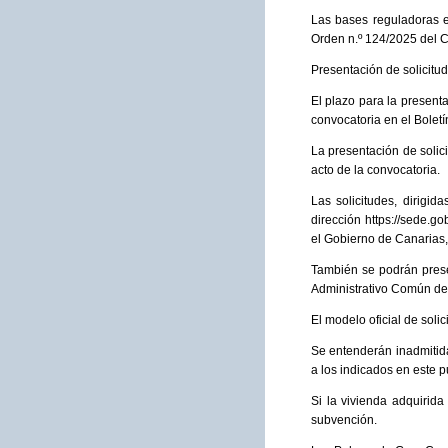
Las bases reguladoras e
Orden n.º 124/2025 del C
Presentación de solicitud
El plazo para la presenta
convocatoria en el Boletí
La presentación de solici
acto de la convocatoria.
Las solicitudes, dirigid
dirección https://sede.g
el Gobierno de Canarias,
También se podrán presen
Administrativo Común de 
El modelo oficial de soli
Se entenderán inadmitida
a los indicados en este p
Si la vivienda adquirid
subvención.