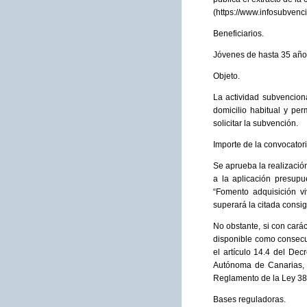
(https://www.infosubvenc
Beneficiarios.
Jóvenes de hasta 35 año
Objeto.
La actividad subvencion
domicilio habitual y pe
solicitar la subvención.
Importe de la convocatori
Se aprueba la realizació
a la aplicación presup
“Fomento adquisición vi
superará la citada consi
No obstante, si con carác
disponible como consecu
el artículo 14.4 del De
Autónoma de Canarias, y
Reglamento de la Ley 38
Bases reguladoras.