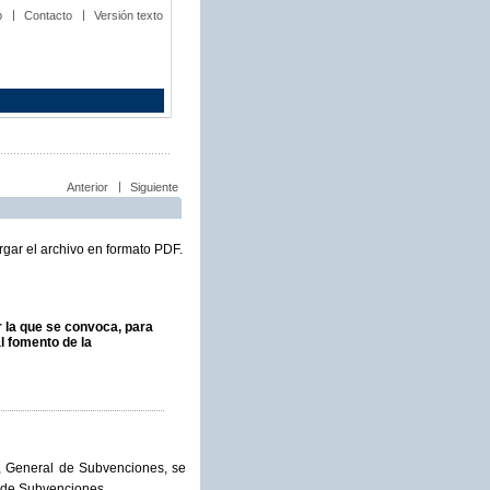
b
Contacto
Versión texto
Anterior
Siguiente
gar el archivo en formato PDF.
or la que se convoca, para
l fomento de la
e, General de Subvenciones, se
l de Subvenciones